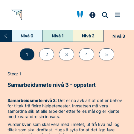
Nivå 0
Nivå 1
Nivå 2
Nivå 3
1
2
3
4
5
Steg: 1
Samarbeidsmøte nivå 3 - oppstart
Samarbeidsmøte nivå 3
: Det er no avklart at det er behov
for tiltak frå fleire hjelpetenester. Innsatsen må vera
samordna slik at alle arbeider etter felles mål og er kjente
med kvarandre sin innsats.
Vurder kven som skal vera med i møtet, ut frå kva mål og
tiltak som skal drøftast. Hugs å syta for at det ligg føre