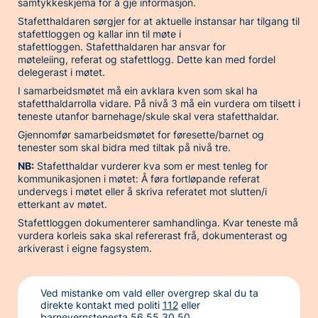
samtykkeskjema for å gje informasjon.
Stafetthaldaren sørgjer for at aktuelle instansar har tilgang til
stafettloggen og kallar inn til møte i
stafettloggen. Stafetthaldaren har ansvar for
møteleiing, referat og stafettlogg. Dette kan med fordel
delegerast i møtet.
I samarbeidsmøtet må ein avklara kven som skal ha
stafetthaldarrolla vidare. På nivå 3 må ein vurdera om tilsett i
teneste utanfor barnehage/skule skal vera stafetthaldar.
Gjennomfør samarbeidsmøtet for føresette/barnet og
tenester som skal bidra med tiltak på nivå tre.
NB:
Stafetthaldar vurderer kva som er mest tenleg for
kommunikasjonen i møtet: Å føra fortløpande referat
undervegs i møtet eller å skriva referatet mot slutten/i
etterkant av møtet.
Stafettloggen dokumenterer samhandlinga. Kvar teneste må
vurdera korleis saka skal refererast frå, dokumenterast og
arkiverast i eigne fagsystem.
Ved mistanke om vald eller overgrep skal du ta
direkte kontakt med politi
112
eller
barnevernstenesta
56 55 30 50
.